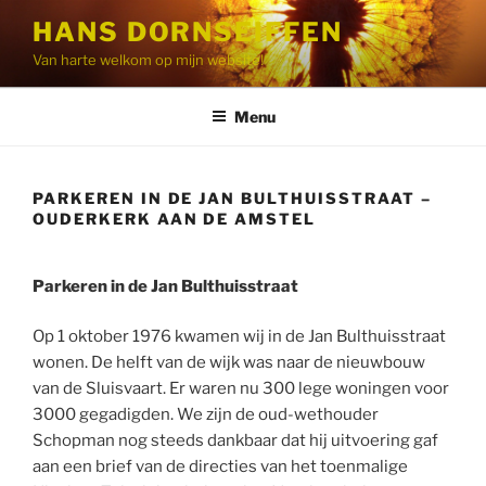
Ga
HANS DORNSEIFFEN
naar
Van harte welkom op mijn website!
de
inhoud
Menu
PARKEREN IN DE JAN BULTHUISSTRAAT –
OUDERKERK AAN DE AMSTEL
Parkeren in de Jan Bulthuisstraat
Op 1 oktober 1976 kwamen wij in de Jan Bulthuisstraat
wonen. De helft van de wijk was naar de nieuwbouw
van de Sluisvaart. Er waren nu 300 lege woningen voor
3000 gegadigden. We zijn de oud-wethouder
Schopman nog steeds dankbaar dat hij uitvoering gaf
aan een brief van de directies van het toenmalige