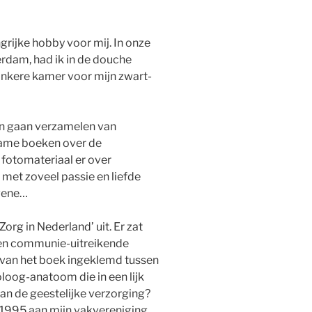
grijke hobby voor mij. In onze
erdam, had ik in de douche
nkere kamer voor mijn zwart-
n gaan verzamelen van
zame boeken over de
 fotomateriaal er over
 met zoveel passie en liefde
rgene…
rg in Nederland’ uit. Er zat
(een communie-uitreikende
e van het boek ingeklemd tussen
loog-anatoom die in een lijk
van de geestelijke verzorging?
i 1995 aan mijn vakvereniging