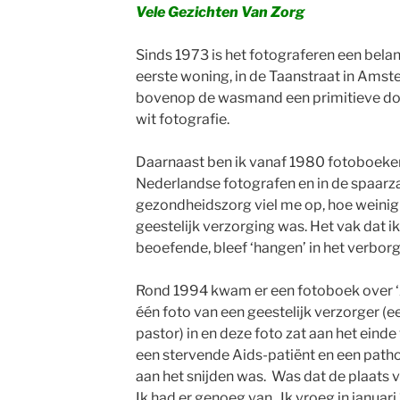
Vele Gezichten Van Zorg
Sinds 1973 is het fotograferen een belan
eerste woning, in de Taanstraat in Amst
bovenop de wasmand een primitieve do
wit fotografie.
Daarnaast ben ik vanaf 1980 fotoboeke
Nederlandse fotografen en in de spaar
gezondheidszorg viel me op, hoe weinig
geestelijk verzorging was. Het vak dat ik
beoefende, bleef ‘hangen’ in het verbo
Rond 1994 kwam er een fotoboek over ‘Zo
één foto van een geestelijk verzorger 
pastor) in en deze foto zat aan het eind
een stervende Aids-patiënt en een patho
aan het snijden was. Was dat de plaats 
Ik had er genoeg van. Ik vroeg in januar