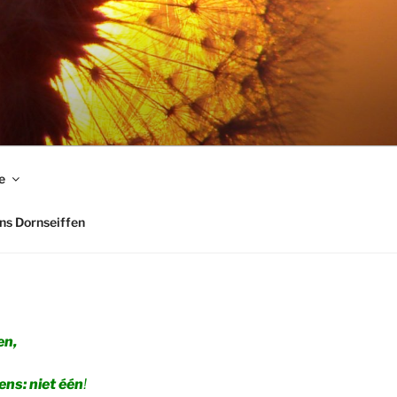
e
ns Dornseiffen
en,
ens: niet één
!