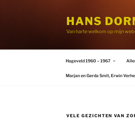
Ga
naar
HANS DOR
de
inhoud
Van harte welkom op mijn webs
Hageveld 1960 – 1967
Alle
Marjan en Gerda Smit, Erwin Verhe
VELE GEZICHTEN VAN ZO