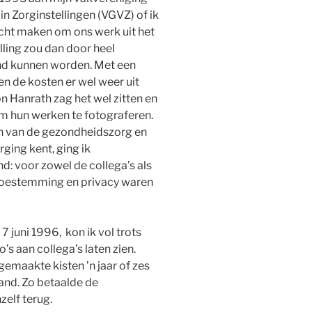
in Zorginstellingen (VGVZ) of ik
ocht maken om ons werk uit het
lling zou dan door heel
nd kunnen worden. Met een
n de kosten er wel weer uit
n Hanrath zag het wel zitten en
 om hun werken te fotograferen.
en van de gezondheidszorg en
rging kent, ging ik
d: voor zowel de collega’s als
s toestemming en privacy waren
7 juni 1996, kon ik vol trots
’s aan collega’s laten zien.
gemaakte kisten ’n jaar of zes
and. Zo betaalde de
elf terug.