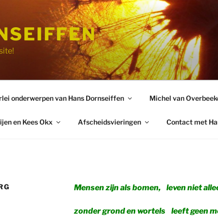
NSEIFFEN
ite!
rlei onderwerpen van Hans Dornseiffen
Michel van Overbeek
ijen en Kees Okx
Afscheidsvieringen
Contact met Ha
RG
Mensen zijn als bomen,
leven niet alle
zonder grond en wortels
leeft geen m