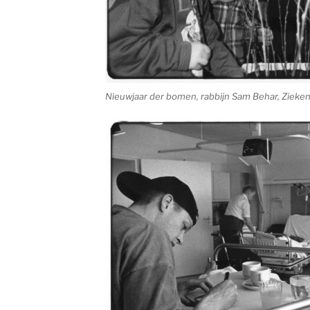
Nieuwjaar der bomen, rabbijn Sam Behar, Zieke