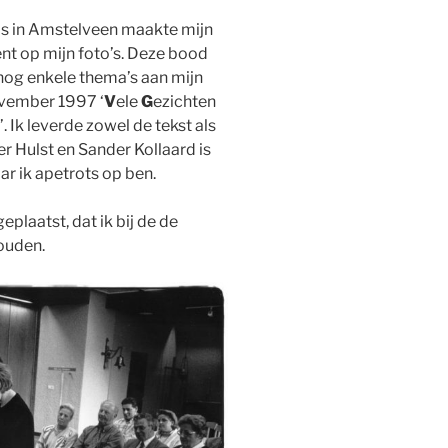
huis in Amstelveen maakte mijn
ent op mijn foto’s. Deze bood
nog enkele thema’s aan mijn
ovember 1997 ‘
V
ele
G
ezichten
. Ik leverde zowel de tekst als
er Hulst en Sander Kollaard is
ar ik apetrots op ben.
eplaatst, dat ik bij de de
ouden.