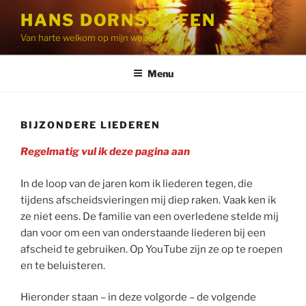
Ga
HANS DORNSEIFFEN
naar
Van harte welkom op mijn website!
de
inhoud
Menu
BIJZONDERE LIEDEREN
Regelmatig vul ik deze pagina aan
In de loop van de jaren kom ik liederen tegen, die
tijdens afscheidsvieringen mij diep raken. Vaak ken ik
ze niet eens. De familie van een overledene stelde mij
dan voor om een van onderstaande liederen bij een
afscheid te gebruiken. Op YouTube zijn ze op te roepen
en te beluisteren.
Hieronder staan – in deze volgorde – de volgende