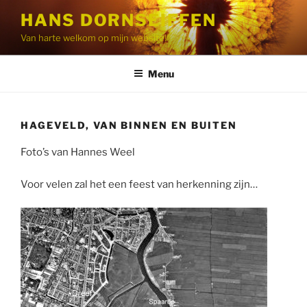
Ga
HANS DORNSEIFFEN
naar
Van harte welkom op mijn website!
de
inhoud
Menu
HAGEVELD, VAN BINNEN EN BUITEN
Foto’s van Hannes Weel
Voor velen zal het een feest van herkenning zijn…