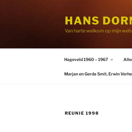
Ga
naar
HANS DOR
de
inhoud
Van harte welkom op mijn webs
Hageveld 1960 – 1967
Alle
Marjan en Gerda Smit, Erwin Verhe
REUNIE 1998