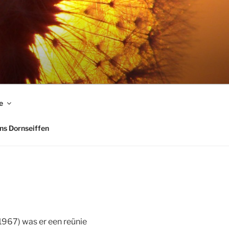
e
ns Dornseiffen
 1967) was er een reünie