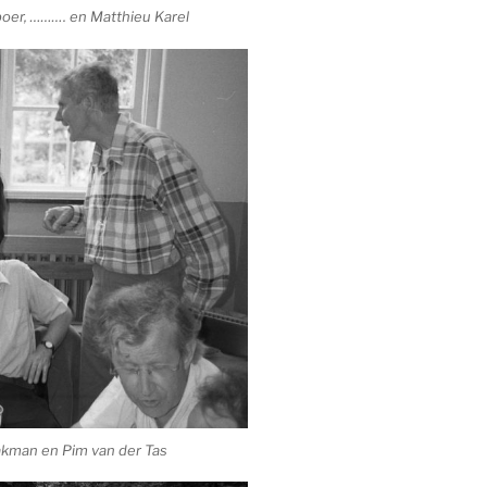
ilboer, ………. en Matthieu Karel
aakman en Pim van der Tas