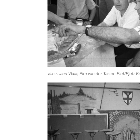
v.l.n.r. Jaap Vlaar, Pim van der Tas en Piet/Pjotr K