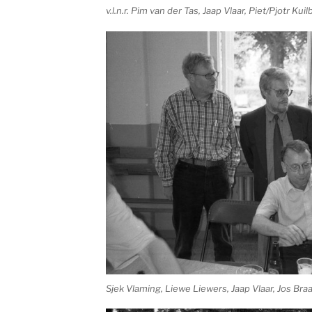
v.l.n.r. Pim van der Tas, Jaap Vlaar, Piet/Pjotr Ku
Sjek Vlaming, Liewe Liewers, Jaap Vlaar, Jos Br