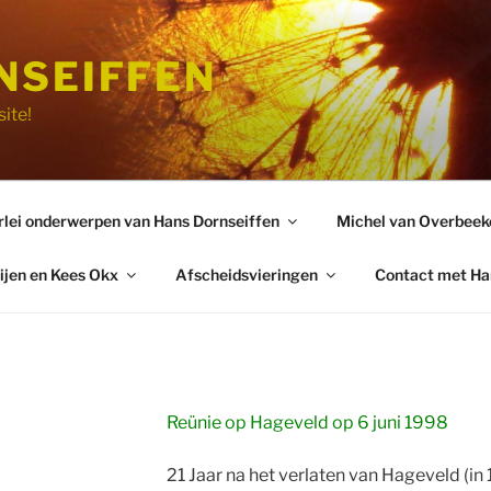
NSEIFFEN
ite!
rlei onderwerpen van Hans Dornseiffen
Michel van Overbeek
ijen en Kees Okx
Afscheidsvieringen
Contact met Ha
Reünie op Hageveld op 6 juni 1998
21 Jaar na het verlaten van Hageveld (in