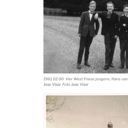
1961 02 00 Vier West Friese jongens. Hans van
Jaap Vlaar. Foto Jaap Vlaar