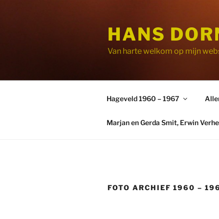
Ga
naar
HANS DOR
de
inhoud
Van harte welkom op mijn webs
Hageveld 1960 – 1967
Alle
Marjan en Gerda Smit, Erwin Verhe
FOTO ARCHIEF 1960 – 19