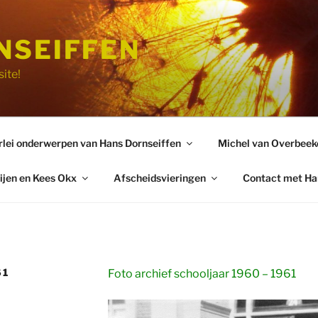
NSEIFFEN
ite!
rlei onderwerpen van Hans Dornseiffen
Michel van Overbeek
ijen en Kees Okx
Afscheidsvieringen
Contact met Ha
61
Foto archief schooljaar 1960 – 1961