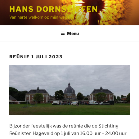
Ga
HANS DORNSEIFFEN
naar
Van harte welkom op mijn website!
de
inhoud
Menu
REÜNIE 1 JULI 2023
Bijzonder feestelijk was de reünie die de Stichting
Reünisten Hageveld op 1 juli van 16.00 uur – 24.00 uur