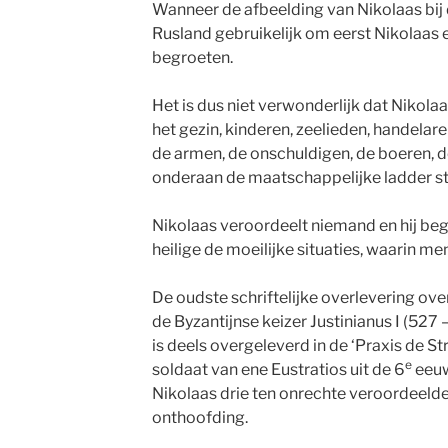
Wanneer de afbeelding van Nikolaas bij d
Rusland gebruikelijk om eerst Nikolaas 
begroeten.
Het is dus niet verwonderlijk dat Nikol
het gezin, kinderen, zeelieden, handelare
de armen, de onschuldigen, de boeren, d
onderaan de maatschappelijke ladder st
Nikolaas veroordeelt niemand en hij beg
heilige de moeilijke situaties, waarin m
De oudste schriftelijke overlevering over
de Byzantijnse keizer Justinianus I (527 
is deels overgeleverd in de ‘Praxis de St
e
soldaat van ene Eustratios uit de 6
eeuw
Nikolaas drie ten onrechte veroordeeld
onthoofding.