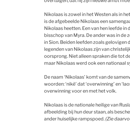
overtuigen, dat hij zijn nieuwe ambt mo
Nikolaas is zowel in het Westen als in he
is de afgebeelde Nikolaas een samengaa
Nikolaas heetten. Een van hen leefde in
bisschop van Myra. De ander was in de z
in Sion. Beiden leefden zoals gelovigen d
legenden van Nikolaas zijn van christelij
oorsprong. Niet alleen spraken die tot 
maar Nikolaas werd ook een nationaal 
De naam ‘Nikolaas’ komt van de samenv
woorden: ‘nikè’ dat ‘overwinning’ en ‘laos
overwinning voor en met het volk.
Nikolaas is de nationale heilige van Rus
afbeelding bij hun deur staan, als besch
ander huiselijke rampspoed.
(Zie daarvo