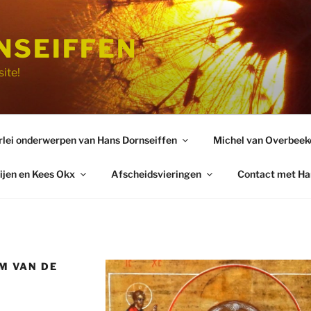
NSEIFFEN
ite!
rlei onderwerpen van Hans Dornseiffen
Michel van Overbeek
ijen en Kees Okx
Afscheidsvieringen
Contact met Ha
M VAN DE