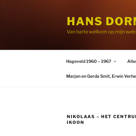
Ga
naar
HANS DOR
de
inhoud
Van harte welkom op mijn webs
Hageveld 1960 – 1967
Alle
Marjan en Gerda Smit, Erwin Verhe
NIKOLAAS – HET CENTRU
IKOON