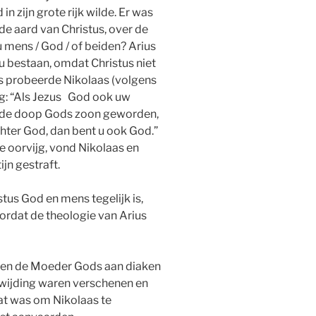
n zijn grote rijk wilde. Er was
de aard van Christus, over de
u mens / God / of beiden? Arius
u bestaan, omdat Christus niet
us probeerde Nikolaas (volgens
ng: “Als Jezus God ook uw
r de doop Gods zoon geworden,
chter God, dan bent u ook God.”
e oorvijg, vond Nikolaas en
jn gestraft.
stus God en mens tegelijk is,
ordat de theologie van Arius
s en de Moeder Gods aan diaken
swijding waren verschenen en
at was om Nikolaas te