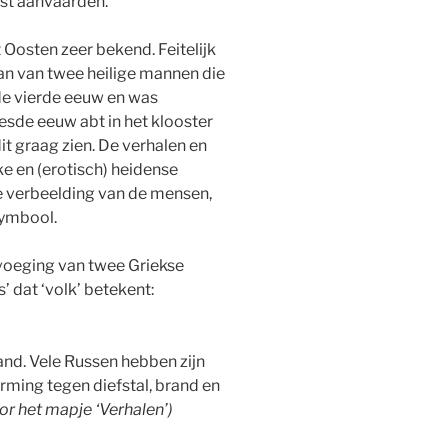
est aanvaarden.
t Oosten zeer bekend. Feitelijk
n van twee heilige mannen die
 de vierde eeuw en was
esde eeuw abt in het klooster
it graag zien. De verhalen en
ke en (erotisch) heidense
de verbeelding van de mensen,
symbool.
oeging van twee Griekse
’ dat ‘volk’ betekent:
land. Vele Russen hebben zijn
erming tegen diefstal, brand en
or het mapje ‘Verhalen’)