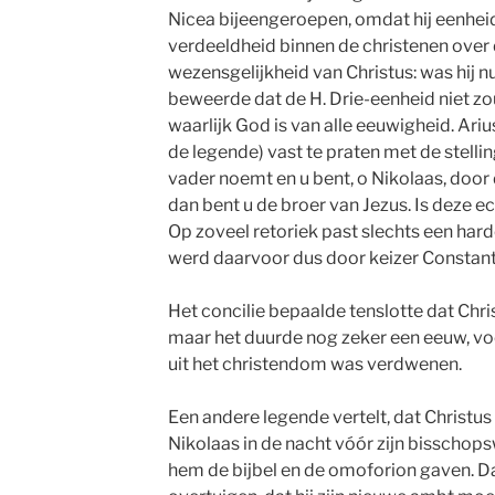
Nicea bijeengeroepen, omdat hij eenheid i
verdeeldheid binnen de christenen over 
wezensgelijkheid van Christus: was hij n
beweerde dat de H. Drie-eenheid niet zo
waarlijk God is van alle eeuwigheid. Ari
de legende) vast te praten met de stelli
vader noemt en u bent, o Nikolaas, doo
dan bent u de broer van Jezus. Is deze e
Op zoveel retoriek past slechts een hard
werd daarvoor dus door keizer Constanti
Het concilie bepaalde tenslotte dat Chri
maar het duurde nog zeker een eeuw, vo
uit het christendom was verdwenen.
Een andere legende vertelt, dat Christu
Nikolaas in de nacht vóór zijn bisschop
hem de bijbel en de omoforion gaven. D