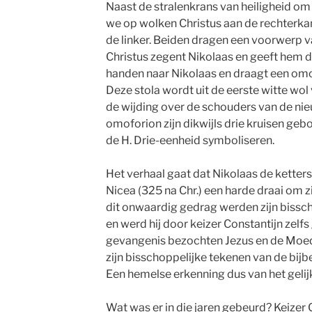
Naast de stralenkrans van heiligheid om
we op wolken Christus aan de rechterk
de linker. Beiden dragen een voorwerp v
Christus zegent Nikolaas en geeft hem de
handen naar Nikolaas en draagt een omo
Deze stola wordt uit de eerste witte wo
de wijding over de schouders van de ni
omoforion zijn dikwijls drie kruisen geb
de H. Drie-eenheid symboliseren.
Het verhaal gaat dat Nikolaas de ketterse
Nicea (325 na Chr.) een harde draai om 
dit onwaardig gedrag werden zijn biss
en werd hij door keizer Constantijn zelf
gevangenis bezochten Jezus en de Moe
zijn bisschoppelijke tekenen van de bijb
Een hemelse erkenning dus van het gelij
Wat was er in die jaren gebeurd? Keizer 