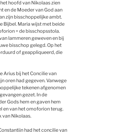
 het hoofd van Nikolaas zien
ant en de Moeder van God aan
an zijn bisschoppelijke ambt.
 Bijbel. Maria wijst met beide
forion = de bisschopsstola.
l van lammeren geweven en bij
euwe bisschop gelegd. Op het
orduurd of geappliqueerd, die
 Arius bij het Concilie van
zijn oren had gegeven. Vanwege
choppelijke tekenen afgenomen
s gevangen gezet. In de
der Gods hem en gaven hem
el en van het omoforion terug.
k van Nikolaas.
Constantijn had het concilie van