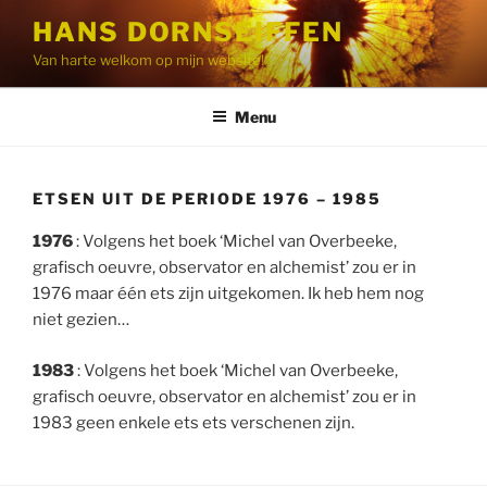
Ga
HANS DORNSEIFFEN
naar
Van harte welkom op mijn website!
de
inhoud
Menu
ETSEN UIT DE PERIODE 1976 – 1985
1976
: Volgens het boek ‘Michel van Overbeeke,
grafisch oeuvre, observator en alchemist’ zou er in
1976 maar één ets zijn uitgekomen. Ik heb hem nog
niet gezien…
1983
: Volgens het boek ‘Michel van Overbeeke,
grafisch oeuvre, observator en alchemist’ zou er in
1983 geen enkele ets ets verschenen zijn.