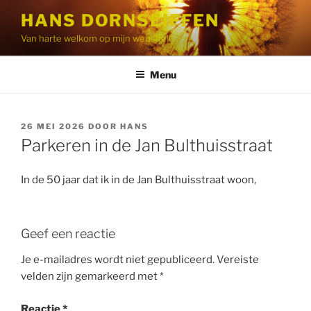
Ga
HANS DORNSEIFFEN
naar
Van harte welkom op mijn website!
de
inhoud
Menu
GEPLAATST
26 MEI 2026
DOOR
HANS
OP
Parkeren in de Jan Bulthuisstraat
In de 50 jaar dat ik in de Jan Bulthuisstraat woon,
Geef een reactie
Je e-mailadres wordt niet gepubliceerd.
Vereiste
velden zijn gemarkeerd met
*
Reactie
*