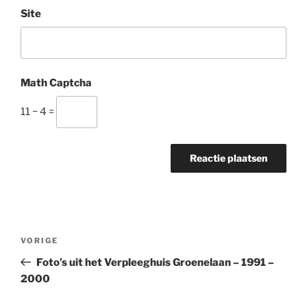
Site
Math Captcha
11 − 4 =
Bericht
Vorig
VORIGE
navigatie
bericht
Foto’s uit het Verpleeghuis Groenelaan – 1991 –
2000