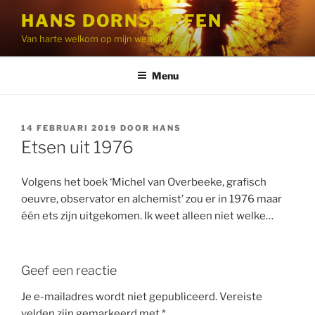
Ga
HANS DORNSEIFFEN
naar
Van harte welkom op mijn website!
de
inhoud
Menu
GEPLAATST
14 FEBRUARI 2019
DOOR
HANS
OP
Etsen uit 1976
Volgens het boek ‘Michel van Overbeeke, grafisch
oeuvre, observator en alchemist’ zou er in 1976 maar
één ets zijn uitgekomen. Ik weet alleen niet welke…
Geef een reactie
Je e-mailadres wordt niet gepubliceerd.
Vereiste
velden zijn gemarkeerd met
*