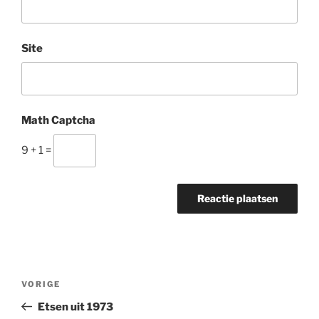
Site
Math Captcha
9 + 1 =
Bericht
Vorig
VORIGE
navigatie
bericht
Etsen uit 1973