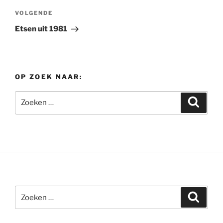
Volgend
VOLGENDE
bericht
Etsen uit 1981
OP ZOEK NAAR:
Zoeken
Zoeke
naar:
Zoeken
Zoeke
naar: