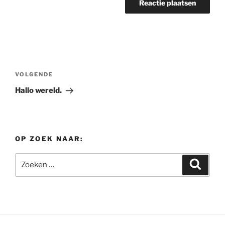
Bericht
navigatie
Volgend
VOLGENDE
bericht
Hallo wereld.
OP ZOEK NAAR:
Zoeken
Zoeke
naar: