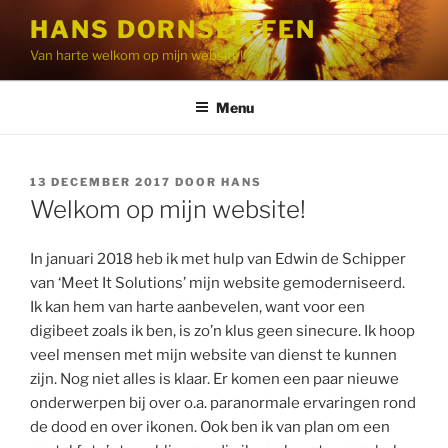
Ga
HANS DORNSEIFFEN
naar
Van harte welkom op mijn website!
de
inhoud
Menu
GEPLAATST
13 DECEMBER 2017
DOOR
HANS
OP
Welkom op mijn website!
In januari 2018 heb ik met hulp van Edwin de Schipper
van ‘Meet It Solutions’ mijn website gemoderniseerd.
Ik kan hem van harte aanbevelen, want voor een
digibeet zoals ik ben, is zo’n klus geen sinecure. Ik hoop
veel mensen met mijn website van dienst te kunnen
zijn. Nog niet alles is klaar. Er komen een paar nieuwe
onderwerpen bij over o.a. paranormale ervaringen rond
de dood en over ikonen. Ook ben ik van plan om een