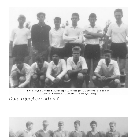
Datum (on)bekend no 7