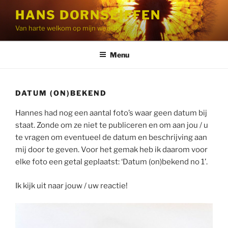
Ga
HANS DORNSEIFFEN
naar
Van harte welkom op mijn website!
de
inhoud
Menu
DATUM (ON)BEKEND
Hannes had nog een aantal foto’s waar geen datum bij
staat. Zonde om ze niet te publiceren en om aan jou / u
te vragen om eventueel de datum en beschrijving aan
mij door te geven. Voor het gemak heb ik daarom voor
elke foto een getal geplaatst: ‘Datum (on)bekend no 1’.
Ik kijk uit naar jouw / uw reactie!