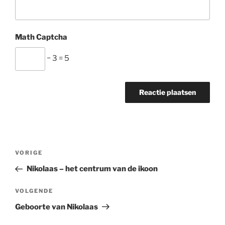
Math Captcha
− 3 = 5
Bericht
Vorig
VORIGE
navigatie
bericht
Nikolaas – het centrum van de ikoon
Volgend
VOLGENDE
bericht
Geboorte van Nikolaas