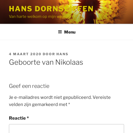
Ga
HANS DORNSEIFFEN
naar
Van harte welkom op mijn website!
de
inhoud
Menu
GEPLAATST
4 MAART 2020
DOOR
HANS
OP
Geboorte van Nikolaas
Geef een reactie
Je e-mailadres wordt niet gepubliceerd.
Vereiste
velden zijn gemarkeerd met
*
Reactie
*